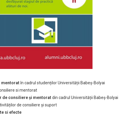
și mentorat
în cadrul studenților Universității Babeș-Bolyai
onsiliere si mentorat
r de consiliere și
mentorat
din cadrul Universității Babeș-Bolyai
tivităților de consiliere și suport
te si efecte