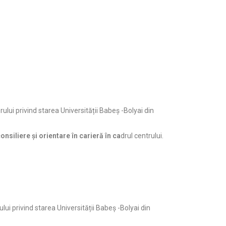
ului privind starea Universității Babeș -Bolyai din
nsiliere și orientare în carieră în ca
drul centrului.
lui privind starea Universității Babeș -Bolyai din